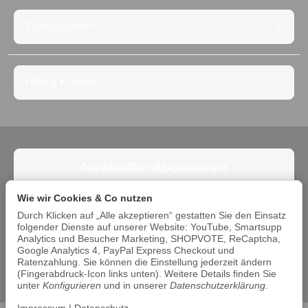
Zahlungsarten
Hilfe & Kontakt
Newsletter Abonnieren
Abonnieren Sie jetzt den Newsletter und verpassen Sie
Wie wir Cookies & Co nutzen
keine Angebote. Die Abmeldung ist jederzeit möglich.
Durch Klicken auf „Alle akzeptieren“ gestatten Sie den Einsatz
folgender Dienste auf unserer Website: YouTube, Smartsupp
Abonnieren
Analytics und Besucher Marketing, SHOPVOTE, ReCaptcha,
Google Analytics 4, PayPal Express Checkout und
Bitte beachten Sie unsere Datenschutzerklärung
Ratenzahlung. Sie können die Einstellung jederzeit ändern
(Fingerabdruck-Icon links unten). Weitere Details finden Sie
unter
Konfigurieren
und in unserer
Datenschutzerklärung
.