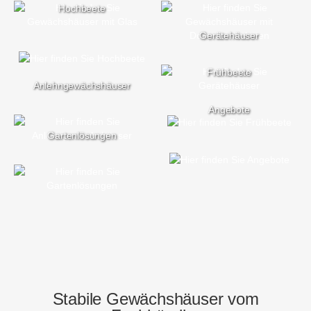
Hochbeete
Gerätehäuser
Frühbeete
Anlehngewächshäuser
Angebote
Gartenlösungen
YouTube-
Videos
zulassen
Stabile Gewächshäuser vom