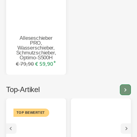
Alleseschieber
PRO,
Wasserschieber,
Schmutzschieber,
Optimo-S500H
*
€ 79,90
€ 59,90
Top-Artikel
Alle 
TOP BEWERTET