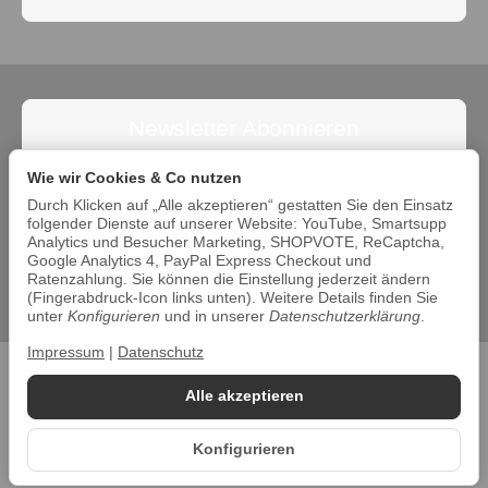
Newsletter Abonnieren
Abonnieren Sie jetzt den Newsletter und verpassen Sie
Wie wir Cookies & Co nutzen
keine Angebote. Die Abmeldung ist jederzeit möglich.
Durch Klicken auf „Alle akzeptieren“ gestatten Sie den Einsatz
folgender Dienste auf unserer Website: YouTube, Smartsupp
Abonnieren
Analytics und Besucher Marketing, SHOPVOTE, ReCaptcha,
Google Analytics 4, PayPal Express Checkout und
Bitte beachten Sie unsere Datenschutzerklärung
Ratenzahlung. Sie können die Einstellung jederzeit ändern
(Fingerabdruck-Icon links unten). Weitere Details finden Sie
unter
Konfigurieren
und in unserer
Datenschutzerklärung
.
Impressum
|
Datenschutz
Datenschutz
•
Impressum
Alle akzeptieren
*
Alle Preise inkl. gesetzlicher USt., zzgl.
Versand
Konfigurieren
© 2026 Gewächshäuser und mehr e.K.
Powered by
JTL-Shop