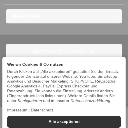
Hilfe & Kontakt
Newsletter Abonnieren
Abonnieren Sie jetzt den Newsletter und verpassen Sie
Wie wir Cookies & Co nutzen
keine Angebote. Die Abmeldung ist jederzeit möglich.
Durch Klicken auf „Alle akzeptieren“ gestatten Sie den Einsatz
folgender Dienste auf unserer Website: YouTube, Smartsupp
Abonnieren
Analytics und Besucher Marketing, SHOPVOTE, ReCaptcha,
Google Analytics 4, PayPal Express Checkout und
Bitte beachten Sie unsere Datenschutzerklärung
Ratenzahlung. Sie können die Einstellung jederzeit ändern
(Fingerabdruck-Icon links unten). Weitere Details finden Sie
unter
Konfigurieren
und in unserer
Datenschutzerklärung
.
Impressum
|
Datenschutz
Datenschutz
•
Impressum
Alle akzeptieren