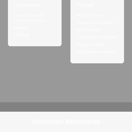
Information
Partner
Geschichte des
MyOwnGreen
Gewächshauses
Hoklartherm GmbH
Kontakt
KGT GmbH
Sitemap
IGB Schleinitz GmbH
Biohort GmbH
SunElements GmbH
Newsletter Abonnieren