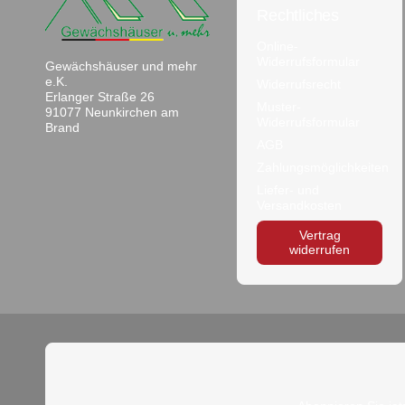
Rechtliches
Online-
Widerrufsformular
Gewächshäuser und mehr
e.K.
Widerrufsrecht
Erlanger Straße 26
Muster-
91077 Neunkirchen am
Widerrufsformular
Brand
AGB
Zahlungsmöglichkeiten
Liefer- und
Versandkosten
Vertrag
widerrufen