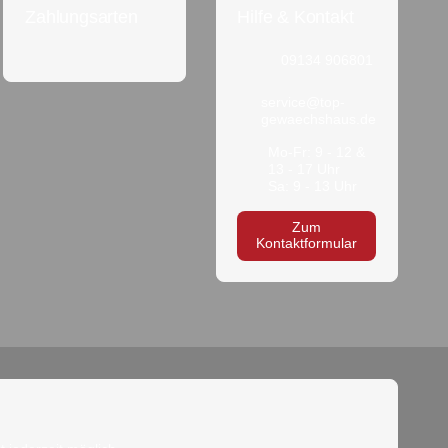
Zahlungsarten
Hilfe & Kontakt
09134 906801
service@top-
gewaechshaus.de
Mo-Fr: 9 - 12 &
13 - 17 Uhr
Sa: 9 - 13 Uhr
Zum
Kontaktformular