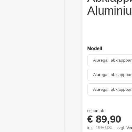
Alumini
Modell
Aluregal, abklappba
Aluregal, abklappba
Aluregal, abklappba
schon ab
€ 89,90
inkl. 19% USt. , zzgl.
Ve