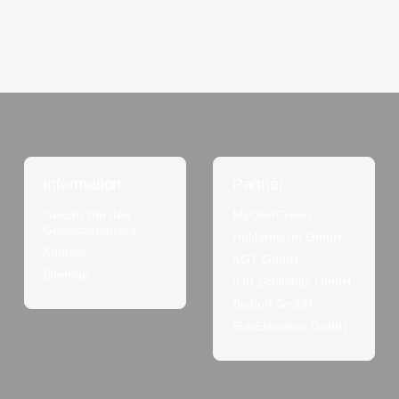
Information
Partner
Geschichte des
MyOwnGreen
Gewächshauses
Hoklartherm GmbH
Kontakt
KGT GmbH
Sitemap
IGB Schleinitz GmbH
Biohort GmbH
SunElements GmbH