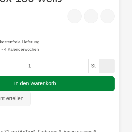
kostenfreie Lieferung
3 - 4 Kalenderwochen
St.
In den Warenkorb
t erteilen
x 71 cm (BxTxH), Farbe weiß, innen grauweiß,