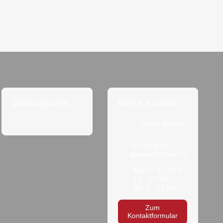
Zahlungsarten
Hilfe & Kontakt
09134 906801
service@top-
gewaechshaus.de
Mo-Fr: 9 - 12 &
13 - 17 Uhr
Sa: 9 - 13 Uhr
Zum
Kontaktformular