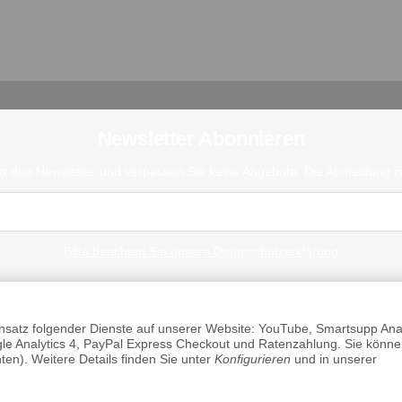
Newsletter Abonnieren
zt den Newsletter und verpassen Sie keine Angebote. Die Abmeldung ist
Bitte beachten Sie unsere Datenschutzerklärung
Einsatz folgender Dienste auf unserer Website: YouTube, Smartsupp Anal
 Analytics 4, PayPal Express Checkout und Ratenzahlung. Sie könne
ten). Weitere Details finden Sie unter
Konfigurieren
und in unserer
Datenschutz
•
Impressum