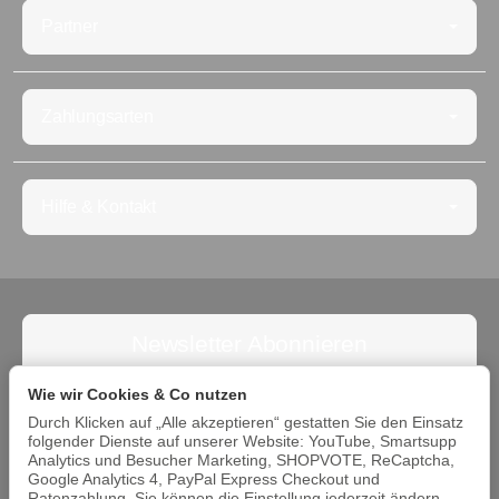
Partner
Zahlungsarten
Hilfe & Kontakt
Newsletter Abonnieren
Abonnieren Sie jetzt den Newsletter und verpassen Sie
Wie wir Cookies & Co nutzen
keine Angebote. Die Abmeldung ist jederzeit möglich.
Durch Klicken auf „Alle akzeptieren“ gestatten Sie den Einsatz
folgender Dienste auf unserer Website: YouTube, Smartsupp
Abonnieren
Analytics und Besucher Marketing, SHOPVOTE, ReCaptcha,
Google Analytics 4, PayPal Express Checkout und
Bitte beachten Sie unsere Datenschutzerklärung
Ratenzahlung. Sie können die Einstellung jederzeit ändern