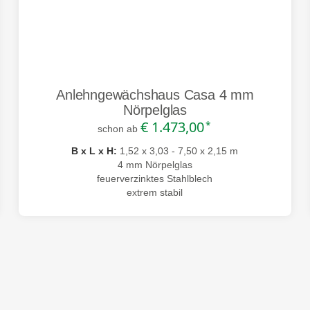
Anlehngewächshaus Casa 4 mm
Nörpelglas
€ 1.473,00
*
schon ab
B x L x H:
1,52 x 3,03 - 7,50 x 2,15 m
4 mm Nörpelglas
feuerverzinktes Stahlblech
extrem stabil