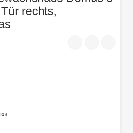
 Tür rechts,
as
tion