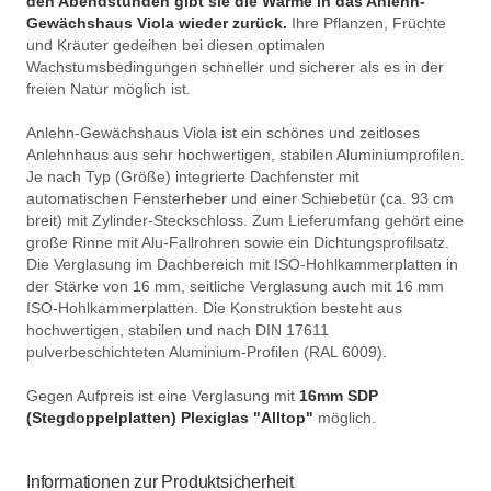
den Abendstunden gibt sie die Wärme in das Anlehn-
Gewächshaus Viola
wieder zurück.
Ihre Pflanzen, Früchte
und Kräuter gedeihen bei diesen optimalen
Wachstumsbedingungen schneller und sicherer als es in der
freien Natur möglich ist.
Anlehn-Gewächshaus Viola ist ein schönes und zeitloses
Anlehnhaus aus sehr hochwertigen, stabilen Aluminiumprofilen.
Je nach Typ (Größe) integrierte Dachfenster mit
automatischen Fensterheber und einer Schiebetür (ca. 93 cm
breit) mit Zylinder-Steckschloss. Zum Lieferumfang gehört eine
große Rinne mit Alu-Fallrohren sowie ein Dichtungsprofilsatz.
Die Verglasung im Dachbereich mit ISO-Hohlkammerplatten in
der Stärke von 16 mm, seitliche Verglasung auch mit 16 mm
ISO-Hohlkammerplatten. Die Konstruktion besteht aus
hochwertigen, stabilen und nach DIN 17611
pulverbeschichteten Aluminium-Profilen (RAL 6009).
Gegen Aufpreis ist eine Verglasung mit
16mm SDP
(Stegdoppelplatten) Plexiglas "Alltop"
möglich.
Informationen zur Produktsicherheit