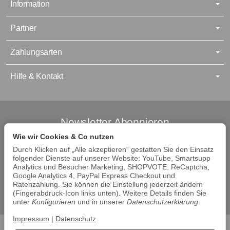
Information
Partner
Zahlungsarten
Hilfe & Kontakt
Newsletter Abonnieren
Wie wir Cookies & Co nutzen
Abonnieren Sie jetzt den Newsletter und verpassen Sie keine
Angebote. Die Abmeldung ist jederzeit möglich.
Durch Klicken auf „Alle akzeptieren“ gestatten Sie den Einsatz
folgender Dienste auf unserer Website: YouTube, Smartsupp
Analytics und Besucher Marketing, SHOPVOTE, ReCaptcha,
Abonnieren
Google Analytics 4, PayPal Express Checkout und
Ratenzahlung. Sie können die Einstellung jederzeit ändern
Bitte beachten Sie unsere Datenschutzerklärung
(Fingerabdruck-Icon links unten). Weitere Details finden Sie
unter
Konfigurieren
und in unserer
Datenschutzerklärung
.
Impressum
|
Datenschutz