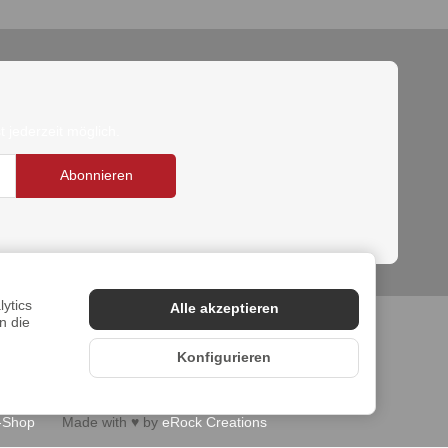
 jederzeit möglich.
Abonnieren
ytics
Alle akzeptieren
n die
Konfigurieren
-Shop
Made with
♥
by
eRock Creations