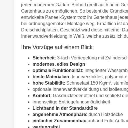
jeden modernen Garten. Biohort greift auch beim Ge
Gartenhaus zu ermöglichen. So besteht die Grundkons
entwickelte Paneel-System trotz Ihr Gartenhaus jed
bei ordnungsgemäßer Montage weg. Erhältlich ist d
Dreischichtplatten. Geschützt wird diese mit einer D
Innenwandverkleidung in Weiß, welche zusätzlich du
Ihre Vorzüge auf einem Blick:
Sicherheit:
3-fach Verriegelung mit Zylindersc
modernes, edles Design
optimale Funktionalität:
integrierter Wasserab
beste Materialien:
feuerverzinktes, polyamid-e
hohe Stabilität:
Schneelast 150 Kg/m², sturmfe
optionale Innenwandverkleidung und Isolierun
Komfort:
Gasdruckfeder öffnet und schließt di
innenseitige Entriegelungsmöglichkeit
Lichtband in der Standardtüre
angenehme Atmosphäre:
durch Holzdecke
einfacher Zusammenbau
anhand Foto-Aufba
wartungsfrei