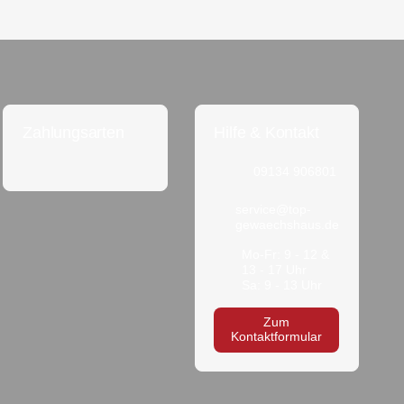
Zahlungsarten
Hilfe & Kontakt
09134 906801
service@top-
gewaechshaus.de
Mo-Fr: 9 - 12 &
13 - 17 Uhr
Sa: 9 - 13 Uhr
Zum
Kontaktformular