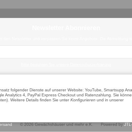
Newsletter Abonnieren
zt den Newsletter und verpassen Sie keine Angebote. Die Abmeldung ist
Bitte beachten Sie unsere Datenschutzerklärung
Einsatz folgender Dienste auf unserer Website: YouTube, Smartsupp Anal
 Analytics 4, PayPal Express Checkout und Ratenzahlung. Sie könne
ten). Weitere Details finden Sie unter
Konfigurieren
und in unserer
Datenschutz
•
Impressum
ersand
© 2026 Gewächshäuser und mehr e.K.
Powered by
JTL