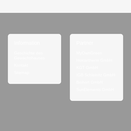
Information
Partner
Geschichte des
MyOwnGreen
Gewächshauses
Hoklartherm GmbH
Kontakt
KGT GmbH
Sitemap
IGB Schleinitz GmbH
Biohort GmbH
SunElements GmbH