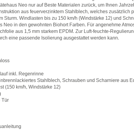
rätehaus Neo nur auf Beste Materialen zurück, um Ihnen Jahrz
truktion aus feuerverzinktem Stahlblech, welches zusätzlich p
em Sturm. Windlasten bis zu 150 km/h (Windstärke 12) und Schn
as Neo in den gewohnten Biohort Farben. Für angenehme Atmos
achfolie aus 1,5 mm starkem EPDM. Zur Luft-feuchte-Regulierung
rch eine passende Isolierung ausgestattet werden kann.
hloss
lauf inkl. Regenrinne
inbrennlackiertes Stahlblech, Schrauben und Scharniere aus E
st (150 km/h, Windstärke 12)
g
e Tür
uanleitung