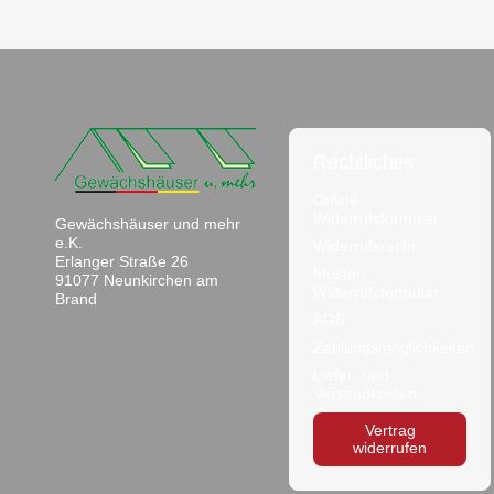
Rechtliches
Online-
Widerrufsformular
Gewächshäuser und mehr
e.K.
Widerrufsrecht
Erlanger Straße 26
Muster-
91077 Neunkirchen am
Widerrufsformular
Brand
AGB
Zahlungsmöglichkeiten
Liefer- und
Versandkosten
Vertrag
widerrufen