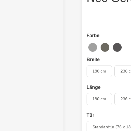
Farbe
silber-metallic
quarzgrau-metall
dunkelgra
Breite
180 cm
180 cm
236 
Länge
180 cm
180 cm
236 
Tür
Standardtür (76 x 18