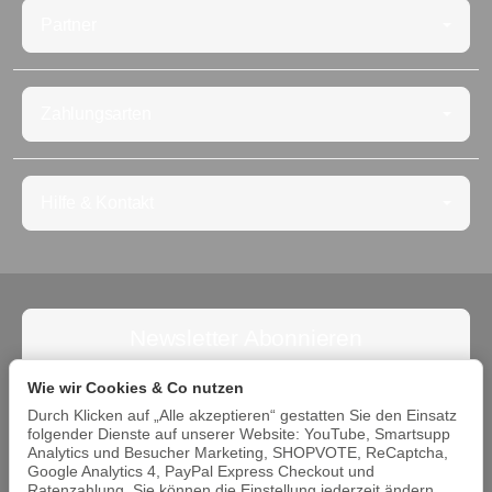
Partner
Zahlungsarten
Hilfe & Kontakt
Newsletter Abonnieren
Abonnieren Sie jetzt den Newsletter und verpassen Sie
Wie wir Cookies & Co nutzen
keine Angebote. Die Abmeldung ist jederzeit möglich.
Durch Klicken auf „Alle akzeptieren“ gestatten Sie den Einsatz
folgender Dienste auf unserer Website: YouTube, Smartsupp
Abonnieren
Analytics und Besucher Marketing, SHOPVOTE, ReCaptcha,
Google Analytics 4, PayPal Express Checkout und
Bitte beachten Sie unsere Datenschutzerklärung
Ratenzahlung. Sie können die Einstellung jederzeit ändern