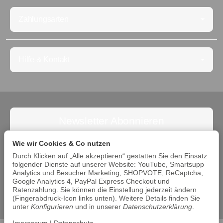
Zahlungsarten
Hilfe & Kontakt
Newsletter Abonnieren
Abonnieren Sie jetzt den Newsletter und verpassen Sie
Wie wir Cookies & Co nutzen
keine Angebote. Die Abmeldung ist jederzeit möglich.
Durch Klicken auf „Alle akzeptieren“ gestatten Sie den Einsatz
folgender Dienste auf unserer Website: YouTube, Smartsupp
Abonnieren
Analytics und Besucher Marketing, SHOPVOTE, ReCaptcha,
Google Analytics 4, PayPal Express Checkout und
Bitte beachten Sie unsere Datenschutzerklärung
Ratenzahlung. Sie können die Einstellung jederzeit ändern
(Fingerabdruck-Icon links unten). Weitere Details finden Sie
unter
Konfigurieren
und in unserer
Datenschutzerklärung
.