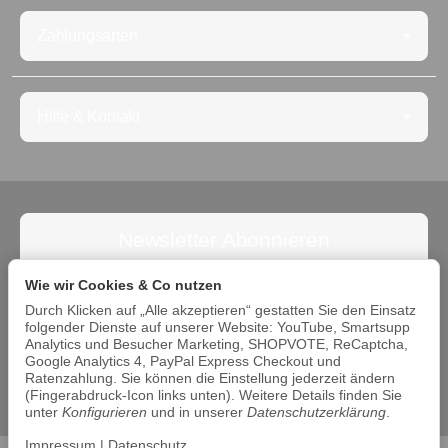
Zahlungsarten
Hilfe & Kontakt
Newsletter Abonnieren
Abonnieren Sie jetzt den Newsletter und verpassen Sie
Wie wir Cookies & Co nutzen
keine Angebote. Die Abmeldung ist jederzeit möglich.
Durch Klicken auf „Alle akzeptieren“ gestatten Sie den Einsatz
folgender Dienste auf unserer Website: YouTube, Smartsupp
Abonnieren
Analytics und Besucher Marketing, SHOPVOTE, ReCaptcha,
Google Analytics 4, PayPal Express Checkout und
Bitte beachten Sie unsere Datenschutzerklärung
Ratenzahlung. Sie können die Einstellung jederzeit ändern
(Fingerabdruck-Icon links unten). Weitere Details finden Sie
unter
Konfigurieren
und in unserer
Datenschutzerklärung
.
Impressum
|
Datenschutz