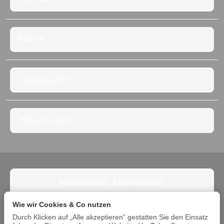
Partner
Zahlungsarten
Hilfe & Kontakt
Newsletter Abonnieren
Abonnieren Sie jetzt den Newsletter und verpassen Sie
Wie wir Cookies & Co nutzen
keine Angebote. Die Abmeldung ist jederzeit möglich.
Durch Klicken auf „Alle akzeptieren“ gestatten Sie den Einsatz