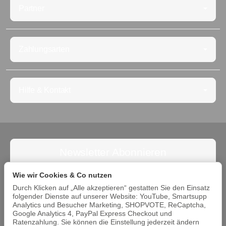
Partner
Zahlungsarten
Hilfe & Kontakt
Newsletter Abonnieren
Abonnieren Sie jetzt den Newsletter und verpassen Sie
Wie wir Cookies & Co nutzen
keine Angebote. Die Abmeldung ist jederzeit möglich.
Durch Klicken auf „Alle akzeptieren“ gestatten Sie den Einsatz
folgender Dienste auf unserer Website: YouTube, Smartsupp
Abonnieren
Analytics und Besucher Marketing, SHOPVOTE, ReCaptcha,
Google Analytics 4, PayPal Express Checkout und
Bitte beachten Sie unsere Datenschutzerklärung
Ratenzahlung. Sie können die Einstellung jederzeit ändern