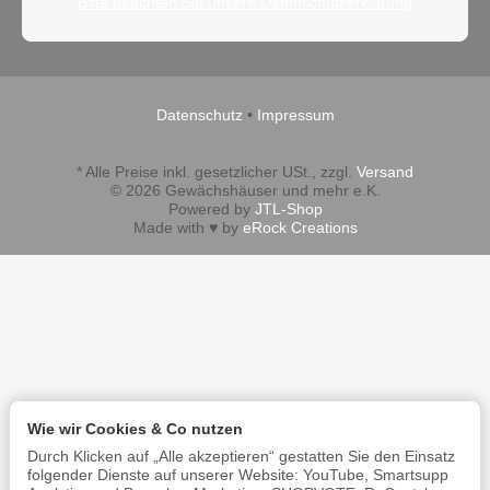
Bitte beachten Sie unsere Datenschutzerklärung
Datenschutz
•
Impressum
*
Alle Preise inkl. gesetzlicher USt., zzgl.
Versand
© 2026 Gewächshäuser und mehr e.K.
Powered by
JTL-Shop
Made with
♥
by
eRock Creations
Wie wir Cookies & Co nutzen
Durch Klicken auf „Alle akzeptieren“ gestatten Sie den Einsatz
folgender Dienste auf unserer Website: YouTube, Smartsupp