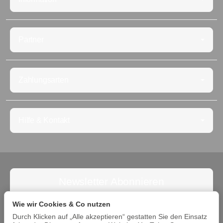
Partner
Zahlungsarten
Hilfe & Kontakt
Newsletter Abonnieren
Abonnieren Sie jetzt den Newsletter und verpassen Sie
Wie wir Cookies & Co nutzen
keine Angebote. Die Abmeldung ist jederzeit möglich.
Durch Klicken auf „Alle akzeptieren“ gestatten Sie den Einsatz