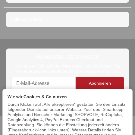
Hilfe & Kontakt
Newsletter Abonnieren
Abonnieren Sie jetzt den Newsletter und verpassen Sie
keine Angebote. Die Abmeldung ist jederzeit möglich.
Abonnieren
Bitte beachten Sie unsere Datenschutzerklärung
Wie wir Cookies & Co nutzen
Durch Klicken auf „Alle akzeptieren“ gestatten Sie den Einsatz
folgender Dienste auf unserer Website: YouTube, Smartsupp
Analytics und Besucher Marketing, SHOPVOTE, ReCaptcha,
Google Analytics 4, PayPal Express Checkout und
Ratenzahlung. Sie können die Einstellung jederzeit ändern
Datenschutz
•
Impressum
(Fingerabdruck-Icon links unten). Weitere Details finden Sie