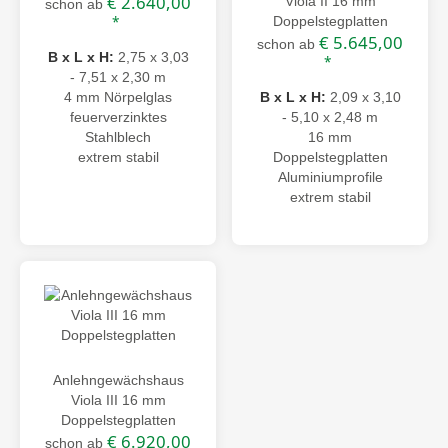
€ 2.640,00
Viola II 16 mm
schon ab
*
Doppelstegplatten
€ 5.645,00
schon ab
B x L x H:
2,75 x 3,03
*
- 7,51 x 2,30 m
4 mm Nörpelglas
B x L x H:
2,09 x 3,10
feuerverzinktes
- 5,10 x 2,48 m
Stahlblech
16 mm
extrem stabil
Doppelstegplatten
Aluminiumprofile
extrem stabil
Anlehngewächshaus
Viola III 16 mm
Doppelstegplatten
€ 6.920,00
schon ab